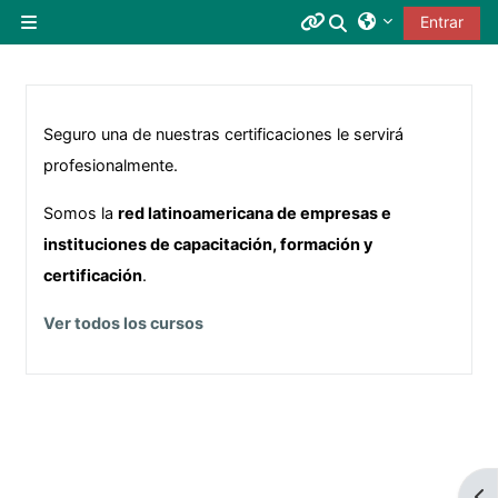
Salta al contenido principal
Selector de bús
Entrar
Panel lateral
Menú 1
Verificar certificado
Seguro una de nuestras certificaciones le servirá
profesionalmente.
Somos la
red latinoamericana de empresas e
instituciones de capacitación, formación y
certificación
.
Ver todos los cursos
Abr