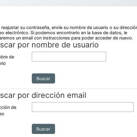
 reajustar su contraseña, envíe su nombre de usuario o su direcció
eo electrónico. Si podemos encontrarlo en la base de datos, le
aremos un email con instrucciones para poder acceder de nuevo.
scar por nombre de usuario
scar por nombre de usuario
bre de
rio
scar por dirección email
scar por dirección email
cción de
eo